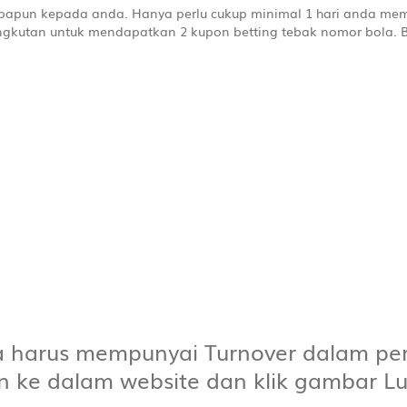
a apapun kepada anda. Hanya perlu cukup minimal 1 hari anda me
angkutan untuk mendapatkan 2 kupon betting tebak nomor bola. B
a harus mempunyai Turnover dalam pe
n ke dalam website dan klik gambar Lu