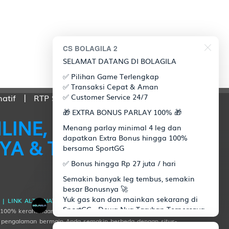
CS BOLAGILA 2
SELAMAT DATANG DI BOLAGILA
✅ Pilihan Game Terlengkap
✅ Transaksi Cepat & Aman
|
✅ Customer Service 24/7
natif
RTP SLOTS
🎁 EXTRA BONUS PARLAY 100% 🎁
LINE, SLOT ONLINE
Menang parlay minimal 4 leg dan
dapatkan Extra Bonus hingga 100%
AYA & TERBESAR
bersama SportGG
✅ Bonus hingga Rp 27 juta / hari
Semakin banyak leg tembus, semakin
besar Bonusnya 🚀
Yuk gas kan dan mainkan sekarang di
 |
LINK ALTERNATIF BOLAGILA |
Bolagila adalah situs judi
SportGG - Dewa Nya Taruhan Terpercaya
min 100% kerahasiaan dan keamanan data untuk semua privasi
at pengalaman bermain Anda semakin berbeda dengan situs-
BOLAGILA SUPER EXTRA BONUS :