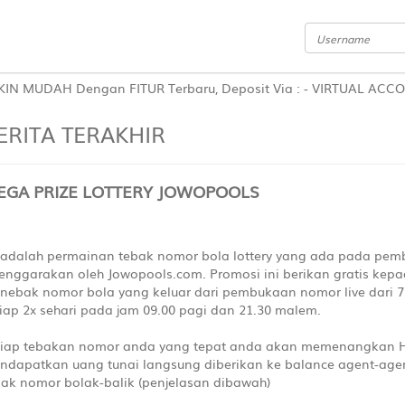
Dengan FITUR Terbaru, Deposit Via : - VIRTUAL ACCOUNT - E-WAL
ERITA TERAKHIR
EGA PRIZE LOTTERY JOWOPOOLS
i adalah permainan tebak nomor bola lottery yang ada pada pemb
lenggarakan oleh Jowopools.com. Promosi ini berikan gratis kep
nebak nomor bola yang keluar dari pembukaan nomor live dari 7
tiap 2x sehari pada jam 09.00 pagi dan 21.30 malem.
tiap tebakan nomor anda yang tepat anda akan memenangkan H
ndapatkan uang tunai langsung diberikan ke balance agent-age
bak nomor bolak-balik (penjelasan dibawah)