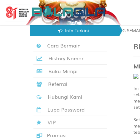
PLAY
Nottingh... vs Leeds Un...
i
22/08 22:00PM
BOLAGILA menghadirkan sistem DEPOSIT YANG SEMAKIN MUDAH 
Info Terkini:
H
Nottingham Forest
W
Leeds United
B
Cara Bermain
0.25
HDP
-0.25
1.00
Odds
-1.13
History Nomor
M
PLAY
Buku Mimpi
Udinese vs Como
i
Referral
22/08 23:30PM
In
se
Hubungi Kami
H
Udinese
me
se
W
Como
Lupa Password
0.50
HDP
-0.50
1.01
Odds
-1.14
Se
VIP
me
PLAY
te
Promosi