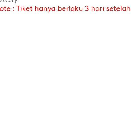
ote : Tiket hanya berlaku 3 hari setel