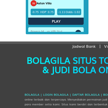
W
Aston Villa
-0.75
HDP
0.75
-1.11
Odds
-1.02
PLAY
Bayern M... vs VfB Stut...
i
29/08 01:30AM
H
Bayern Munchen
|
Jadwal Bank
Vi
W
VfB Stuttgart
BOLAGILA SITUS T
-1.75
HDP
1.75
-1.04
Odds
-1.08
& JUDI BOLA O
PLAY
Everton vs Crystal ...
i
22/08 22:00PM
H
Everton
BOLAGILA |
LOGIN BOLAGILA |
DAFTAR BOLAGILA |
BO
online terbaik dan terpercaya. Menyediakan permainan judi
W
Crystal Palace
para member setia kami. Situs kami berdiri dan terbentu